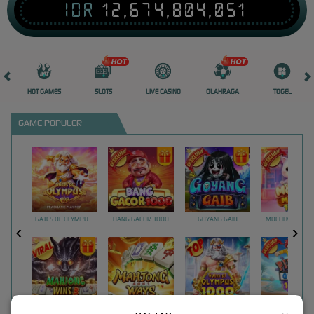
IDR
12,674,805,587
HOT GAMES
SLOTS
LIVE CASINO
OLAHRAGA
TOGEL
GAME POPULER
GATES OF OLYMPUS POP
BANG GACOR 1000
GOYANG GAIB
MOCHI MANIA 1
MAHJONG WINS 3 – BLACK SCATTER
MAHJONG WAYS
GATES OF OLYMPUS 1000
PIRATE QUEST 1