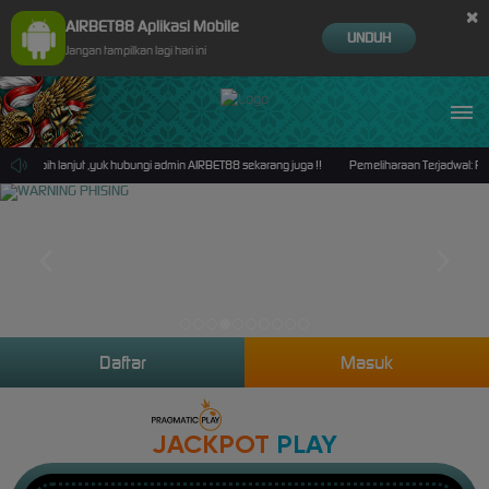
×
AIRBET88 Aplikasi Mobile
UNDUH
Jangan tampilkan lagi hari ini
fo lebih lanjut ,yuk hubungi admin AIRBET88 sekarang juga !!
Pemeliharaan Terjadwal: PP 
Daftar
Masuk
JACKPOT
PLAY