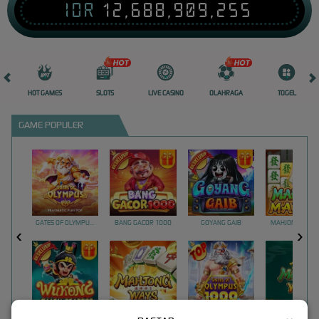
IDR
12,688,909,255
HOT GAMES
SLOTS
LIVE CASINO
OLAHRAGA
TOGEL
GAME POPULER
GATES OF OLYMPUS POP
BANG GACOR 1000
GOYANG GAIB
MAHJONG MAX
WUKONG - BLACK SCATTER
MAHJONG WAYS
GATES OF OLYMPUS 1000
MAHJONG WAYS