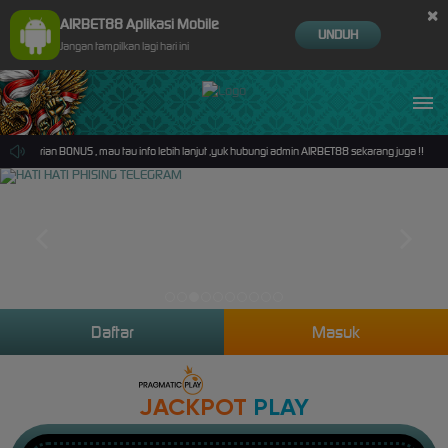
×
AIRBET88 Aplikasi Mobile
UNDUH
Jangan tampilkan lagi hari ini
k varian BONUS , mau tau info lebih lanjut ,yuk hubungi admin AIRBET88 sekarang juga !!
P
Daftar
Masuk
JACKPOT
PLAY